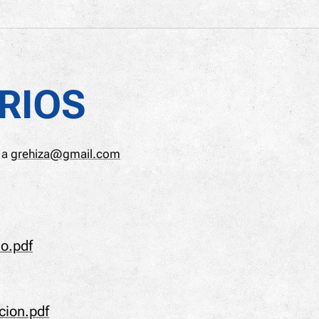
RIOS
a a
grehiza@gmail.com
o.pdf
ion.pdf