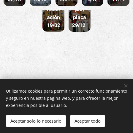
n
C/Tem
Asoci
ple,
ación
placa
19/02
29/12
Utilizamos cookies para permitir un correcto funcionamiento
y seguro en nuestra página web, y para ofrecer la mejor
experiencia posible al usuario.
Imágenes proporcionadas por
Pexels
Aceptar solo lo necesario
Aceptar todo
Cookies