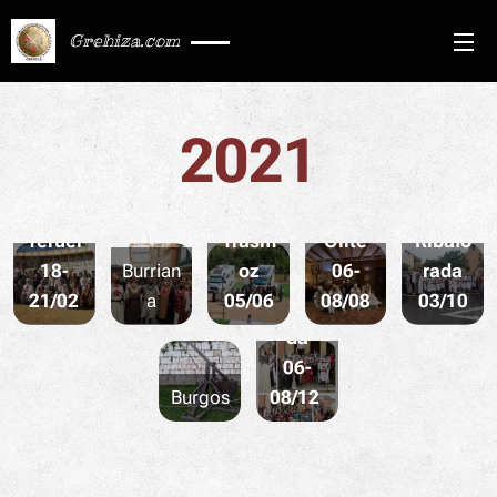
Grehiza.com
2021
Sto.D
Teruel
Trasm
Olite
Ribafo
oming
18-
Burrian
oz
06-
rada
o de la
21/02
a
05/06
08/08
03/10
Calza
da
06-
Burgos
08/12