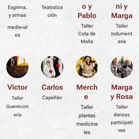
o y
ni y
Esgrima,
Teatraliza
Pablo
Marga
y armas
ción
Taller
Taller
medieval
Cota de
Indument
es
Malla
aria
Victor
Carlos
Merch
Marga
e
y Rosa
Capellán
Taller
Guarnicion
Taller
Taller
danzas
ería
plantas
participati
medicina
vas
les