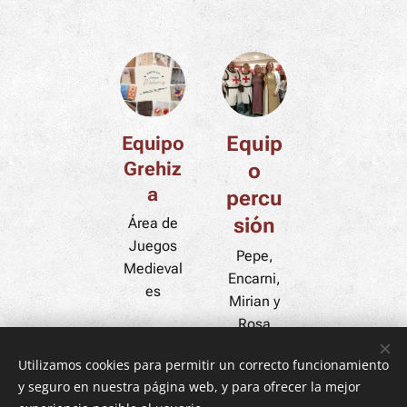
Equip
Equipo
Grehiz
o
a
percu
sión
Área de
Juegos
Pepe,
Medieval
Encarni,
es
Mirian y
Rosa
Utilizamos cookies para permitir un correcto funcionamiento
y seguro en nuestra página web, y para ofrecer la mejor